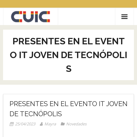
Saltar
al
contenido
ACERCA DE CUIC
PRESENTES EN EL EVENT
CONVOCATORIAS
O IT JOVEN DE TECNÓPOLI
- LABIC Reciclaje inclusivo
COMUNIDADES
S
- COVID19
- CityLAB
Contacto
- COCRE.AR
- GAMEREV
PRESENTES EN EL EVENTO IT JOVEN
- RECICLAJE CON INCLUSIÓN SOCIAL
DE TECNÓPOLIS
25/04/2023
Mayra
Novedades
- MUJERES EN TECH