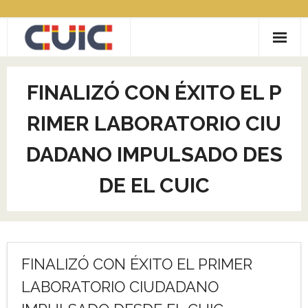
Saltar
al
contenido
ACERCA DE CUIC
FINALIZÓ CON ÉXITO EL P
CONVOCATORIAS
RIMER LABORATORIO CIU
- LABIC Reciclaje inclusivo
COMUNIDADES
DADANO IMPULSADO DES
- COVID19
- CityLAB
Contacto
DE EL CUIC
- COCRE.AR
- GAMEREV
- RECICLAJE CON INCLUSIÓN SOCIAL
FINALIZÓ CON ÉXITO EL PRIMER
- MUJERES EN TECH
LABORATORIO CIUDADANO