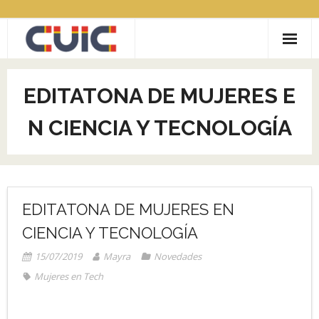
Saltar
al
contenido
ACERCA DE CUIC
EDITATONA DE MUJERES E
CONVOCATORIAS
N CIENCIA Y TECNOLOGÍA
- LABIC Reciclaje inclusivo
COMUNIDADES
- COVID19
- CityLAB
Contacto
- COCRE.AR
EDITATONA DE MUJERES EN
CIENCIA Y TECNOLOGÍA
- GAMEREV
15/07/2019
Mayra
Novedades
- RECICLAJE CON INCLUSIÓN SOCIAL
Mujeres en Tech
- MUJERES EN TECH