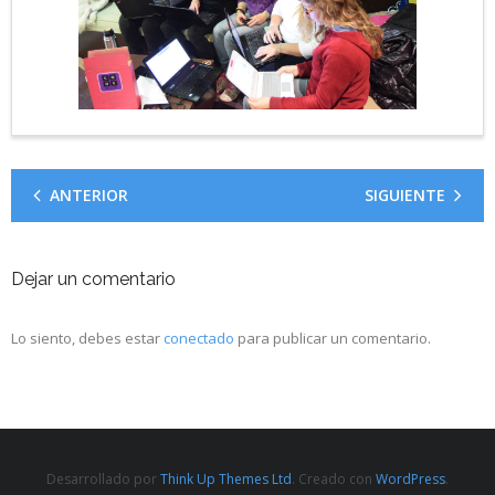
ANTERIOR
SIGUIENTE
Dejar un comentario
Lo siento, debes estar
conectado
para publicar un comentario.
Desarrollado por
Think Up Themes Ltd
. Creado con
WordPress
.