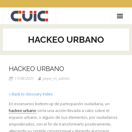
Saltar
al
contenido
ACERCA DE CUIC
HACKEO URBANO
CONVOCATORIAS
- LABIC Reciclaje inclusivo
COMUNIDADES
HACKEO URBANO
- COVID19
- CityLAB
Contacto
17/08/2021
pepe_m_admin
- COCRE.AR
« Back to Glossary Index
- GAMEREV
En escenarios bottom-up de participación ciudadana, un
- RECICLAJE CON INCLUSIÓN SOCIAL
hackeo urbano
sería una acción llevada a cabo sobre el
espacio urbano, o alguno de sus elementos, por ciudadanos
- MUJERES EN TECH
empoderados, con el fin de transformarlo positivamente,
alterando su sentido convencional y dotando al espacio