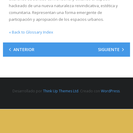
- ROBÓTICA EDUCATIVA
hackeado de una nueva naturaleza reivindicativa, estética y
comunitaria. Representan una forma emergente de
participación y apropiación de los espacios urbanos.
« Back to Glossary Index
ANTERIOR
SIGUIENTE
Desarrollado por
Think Up Themes Ltd
. Creado con
WordPress
.