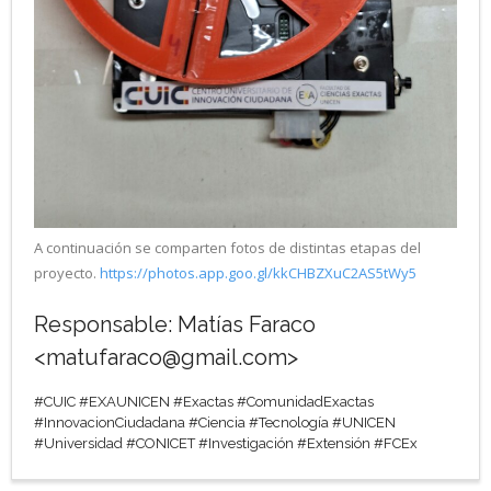
A continuación se comparten fotos de distintas etapas del
proyecto.
https://photos.app.goo.gl/kkCHBZXuC2AS5tWy5
Responsable: Matías Faraco
<matufaraco@gmail.com>
#CUIC #EXAUNICEN #Exactas #ComunidadExactas
#InnovacionCiudadana #Ciencia #Tecnología #UNICEN
#Universidad #CONICET #Investigación #Extensión #FCEx