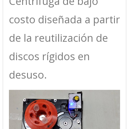
Centrífuga de bajo
- ROBÓTICA EDUCATIVA
costo diseñada a partir
de la reutilización de
discos rígidos en
desuso.