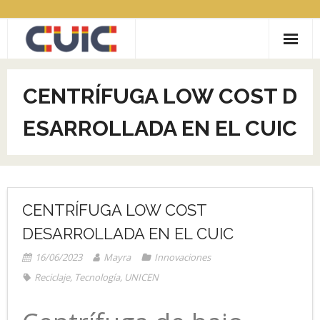
Saltar
al
contenido
ACERCA DE CUIC
CENTRÍFUGA LOW COST D
CONVOCATORIAS
ESARROLLADA EN EL CUIC
- LABIC Reciclaje inclusivo
COMUNIDADES
- COVID19
- CityLAB
Contacto
- COCRE.AR
CENTRÍFUGA LOW COST
DESARROLLADA EN EL CUIC
- GAMEREV
16/06/2023
Mayra
Innovaciones
- RECICLAJE CON INCLUSIÓN SOCIAL
Reciclaje
,
Tecnología
,
UNICEN
- MUJERES EN TECH